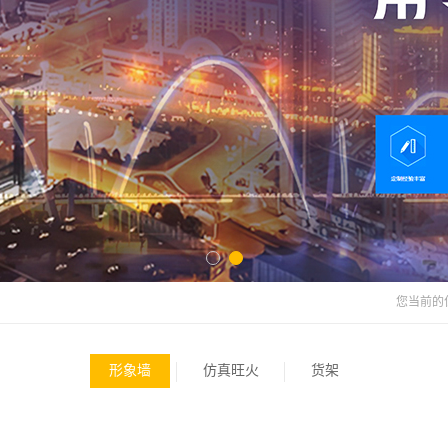
您当前的
形象墙
仿真旺火
货架