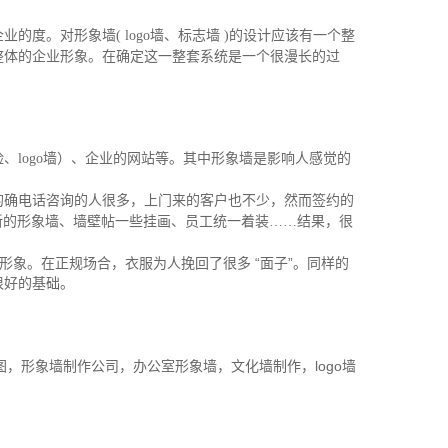
企业的度。对形象墙
( logo
墙、标志墙
)
的设计应该有一个整
整体的企业形象。在确定这一整套系统是一个很漫长的过
脸、
logo
墙）、企业的网站等。其中形象墙是影响人感觉的
的确电话咨询的人很多，上门来的客户也不少，然而签约的
新的形象墙、墙壁帖一些挂画、员工统一着装……结果，很
象。在正规场合，衣服为人挽回了很多 “面子”。同样的
很好的基础。
，形象墙制作公司，办公室形象墙，文化墙制作，logo墙