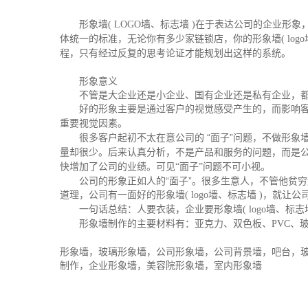
形象墙
( LOGO
墙、标志墙
)
在于表达公司的企业形象
体统一的标准，无论你有多少家链锁店，你的形象墙
( logo
程，只有经过反复的思考论证才能规划出这样的系统。
形象意义
不管是大企业还是小企业、国有企业还是私有企业，
好的形象主要是通过客户的视觉感受产生的，而影响
重要视觉因素。
很多客户起初不太在意公司的 “面子”问题，不做形象
量却很少。后来认真分析，不是产品和服务的问题，而是
快增加了公司的业绩。可见“面子”问题不可小视。
公司的形象正如人的“面子”。很多生意人，不管他贫
道理，公司有一面好的形象墙
( logo
墙、标志墙
)
，就让公
一句话总结：人要衣装，企业要形象墙
( logo
墙、标志
形象墙制作的主要材料有：亚克力、双色板、
PVC
、
形象墙，玻璃形象墙，公司形象墙，公司背景墙，吧台，玻
制作，企业形象墙，美容院形象墙，室内形象墙