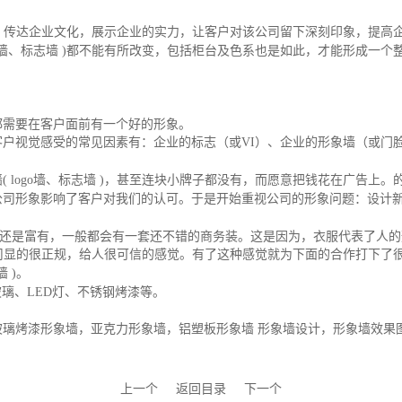
，传达企业文化，展示企业的实力，让客户对该公司留下深刻印象，提高
墙、标志墙
)
都不能有所改变，包括柜台及色系也是如此，才能形成一个
都需要在客户面前有一个好的形象。
客户视觉感受的常见因素有：企业的标志（或
VI
）、企业的形象墙（或门
墙
( logo
墙、标志墙
)
，甚至连块小牌子都没有，而愿意把钱花在广告上。
公司形象影响了客户对我们的认可。于是开始重视公司的形象问题：设计
穷还是富有，一般都会有一套还不错的商务装。这是因为，衣服代表了人的形
司显的很正规，给人很可信的感觉。有了这种感觉就为下面的合作打下了
墙
)
。
玻璃、
LED
灯、不锈钢烤漆等。
璃烤漆形象墙，亚克力形象墙，铝塑板形象墙 形象墙设计，形象墙效果图
上一个
返回目录
下一个