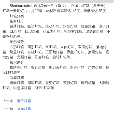
Sharkarstain
为透视
X
光照片（负片）用的看片灯箱（发光器）。
灯箱一般用灯片，是
PC
板，此材料耐高温达
145
度，耐低温达
-55
度。
灯箱分类
按材料分
超薄灯箱、吸塑灯箱、滚动灯箱、水晶灯箱、拉布灯箱、电子灯
箱、
EL
灯箱、
LED
灯箱、亚克力灯箱、铝型材灯箱、玻璃钢灯箱、不
锈钢灯箱等。
按形状分
方形灯箱、圆形灯箱、
3D
灯箱、立体灯箱、双面灯箱、落地灯
箱、翻盖灯箱、立柱灯箱、三面翻灯箱、吸盘式灯箱、换画灯箱、卷
动灯箱、变画灯箱、彩变灯箱、旋转灯箱等。
按用途分
指路牌灯箱、银行灯箱、视力表灯箱、对色灯箱、广告灯箱、指
示牌灯箱等。
新型灯箱
镜面灯箱、感应灯箱、魔变灯箱、变影灯箱、魔幻灯箱、太阳能
灯箱、磁悬浮灯箱、
EEFL
灯箱等。
上一条：
电子灯箱
下一条：
双面灯箱